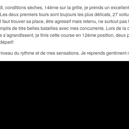
, conditions sèches, 14ème sur la grille, je prends un excellent
Les deux premiers tours sont toujours les plus délicats, 27 vo
Il faut trouver sa place, être agressif mais retenu, ne surtout pas
plis de très belles batailles avec mes concurrents. Lors de la c
e s’agrandissent, je finis cette course en 12ème position, deux
départ!
niveau du rythme et de mes sensations. Je reprends gentiment 