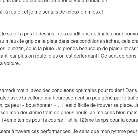
 pas faire de fautes et ramener la voiture intacte !
ir à rouler, et je me sentais de mieux en mieux !
e soleil a pris le dessus ; des conditions optimales pour pouvoi
r au mieux le grip de la piste dans ces conditions sèches, cela
es le matin, sous la pluie. Je prends beaucoup de plaisir et essa
mant, car plus on roule, plus on est performant ! Ce sont de bons
a voiture.
e samedi matin, avec des conditions optimales pour rouler ! Dans
l’aise avec la voiture, malheureusement un peu gêné par le trafic 
m, ça peut « bouchonner »… Il est difficile de trouver sa place. 
passe mon deuxième train de pneus neufs. Je me sens bien mais
le 14ème temps pour la course 1 et le 12ème temps pour la cours
ent à travers ces performances. Je sens que mon rythme peut ê